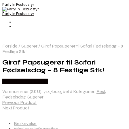
Party In Festudstyr
Party In Festudstyr
Forside
/
Sugerør
/
Giraf Papsugerør til Safari Fødselsdag – 8
Festlige Stk!
Giraf Papsugerør til Safari
Fødselsdag – 8 Festlige Stk!
Købes hos Festkassen
Varenummer (SKU):
7147ba45befd
Kategorier:
Fest
,
Fødselsdag
,
Sugerør
Previous Product
Next Product
Beskrivelse
Yderligere information