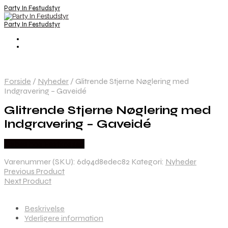
Party In Festudstyr
Party In Festudstyr
Forside
/
Nyheder
/
Glitrende Stjerne Nøglering med
Indgravering – Gaveidé
Glitrende Stjerne Nøglering med
Indgravering – Gaveidé
Købes hos Festkassen
Varenummer (SKU):
6d94d8edec82
Kategori:
Nyheder
Previous Product
Next Product
Beskrivelse
Yderligere information