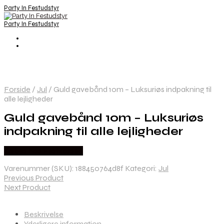
Party In Festudstyr
Party In Festudstyr
Forside
/
Jul
/
Guld gavebånd 10m – Luksuriøs indpakning til
alle lejligheder
Guld gavebånd 10m – Luksuriøs
indpakning til alle lejligheder
Købes hos Festkassen
Varenummer (SKU):
188450764d8f
Kategori:
Jul
Previous Product
Next Product
Beskrivelse
Yderligere information