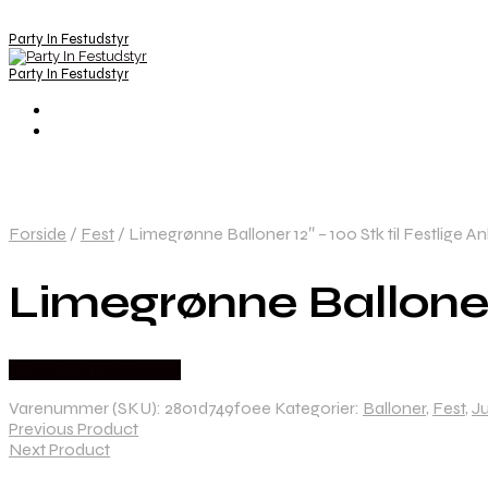
Party In Festudstyr
Party In Festudstyr
Forside
/
Fest
/
Limegrønne Balloner 12″ – 100 Stk til Festlige A
Limegrønne Balloner 
Købes hos Festkassen
Varenummer (SKU):
2801d749f0ee
Kategorier:
Balloner
,
Fest
,
Ju
Previous Product
Next Product