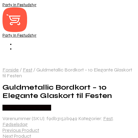
Party In Festudstyr
Party In Festudstyr
Forside
/
Fest
/
Guldmetallic Bordkort – 10 Elegante Glaskort
til Festen
Guldmetallic Bordkort – 10
Elegante Glaskort til Festen
Købes hos Festkassen
Varenummer (SKU):
f9db3152b949
Kategorier:
Fest
,
Fødselsdag
Previous Product
Next Product