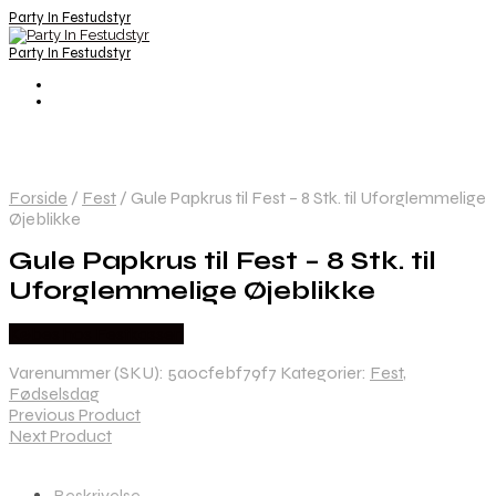
Party In Festudstyr
Party In Festudstyr
Forside
/
Fest
/
Gule Papkrus til Fest – 8 Stk. til Uforglemmelige
Øjeblikke
Gule Papkrus til Fest – 8 Stk. til
Uforglemmelige Øjeblikke
Købes hos Festkassen
Varenummer (SKU):
5a0cfebf79f7
Kategorier:
Fest
,
Fødselsdag
Previous Product
Next Product
Beskrivelse