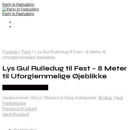
Party In Festudstyr
Party In Festudstyr
Forside
/
Fest
/
Lys Gul Rulledug til Fest – 8 Meter til
Uforglemmelige Øjeblikke
Lys Gul Rulledug til Fest – 8 Meter
til Uforglemmelige Øjeblikke
Købes hos Festkassen
Varenummer (SKU):
f8aa07c67b95
Kategorier:
Bryllup
,
Fest
,
Fødselsdag
Previous Product
Next Product
Beskrivelse