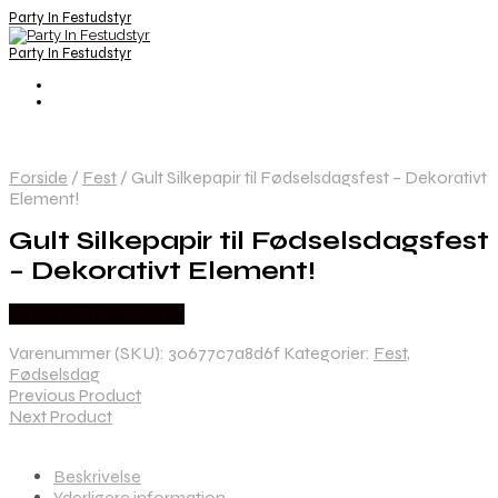
Party In Festudstyr
Party In Festudstyr
Forside
/
Fest
/
Gult Silkepapir til Fødselsdagsfest – Dekorativt
Element!
Gult Silkepapir til Fødselsdagsfest
– Dekorativt Element!
Købes hos Festkassen
Varenummer (SKU):
30677c7a8d6f
Kategorier:
Fest
,
Fødselsdag
Previous Product
Next Product
Beskrivelse
Yderligere information