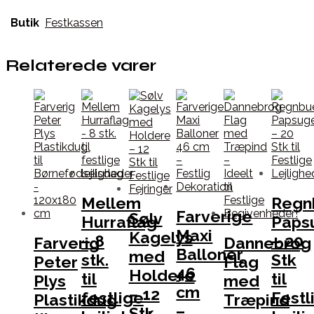
Butik
Festkassen
Relaterede varer
Mellem
Regn
Farverige
Sølv
Hurraflag
Paps
Maxi
Kagelys
– 8
– 20
Farverig
Dannebrog
Balloner
med
stk.
Stk
Peter
Flag
46
Holdere
til
til
Plys
med
cm
– 12
festlige
Festl
Plastikdug
Træpind
–
Stk