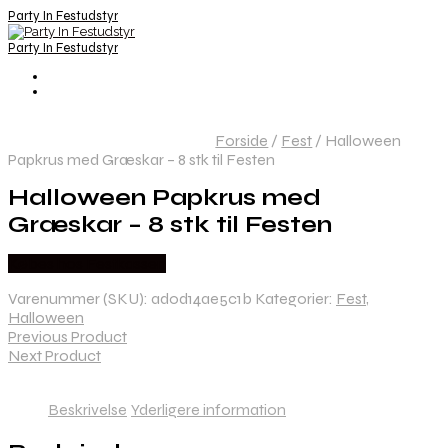
Party In Festudstyr
Party In Festudstyr
Forside
/
Fest
/
Halloween
Papkrus med Græskar – 8 stk til Festen
Halloween Papkrus med
Græskar – 8 stk til Festen
Købes hos Festkassen
Varenummer (SKU):
ad0d14ae5c1b
Kategorier:
Fest
,
Halloween
Previous Product
Next Product
Beskrivelse
Yderligere information