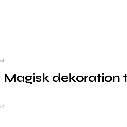
st!
Magisk dekoration til
ag