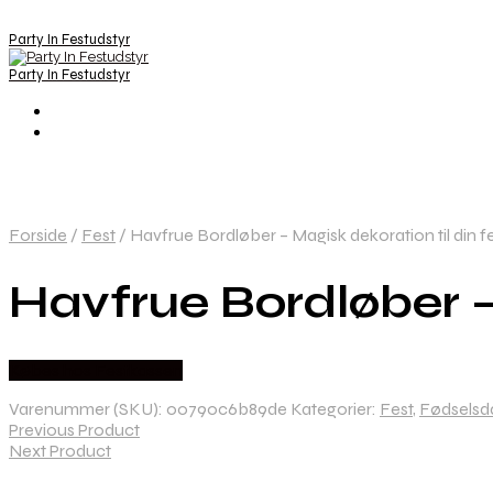
Party In Festudstyr
Party In Festudstyr
Forside
/
Fest
/
Havfrue Bordløber – Magisk dekoration til din fe
Havfrue Bordløber – 
Købes hos Festkassen
Varenummer (SKU):
00790c6b89de
Kategorier:
Fest
,
Fødselsd
Previous Product
Next Product