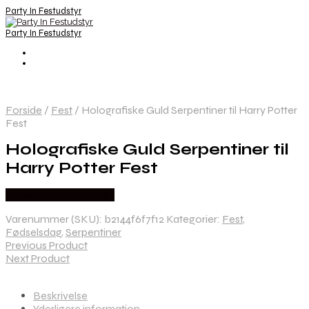
Party In Festudstyr
Party In Festudstyr
Forside
/
Fest
/
Holografiske Guld Serpentiner til Harry Potter
Fest
Holografiske Guld Serpentiner til
Harry Potter Fest
Købes hos Festkassen
Varenummer (SKU):
b2144f6f7f12
Kategorier:
Fest
,
Fødselsdag
,
Serpentiner
Previous Product
Next Product
Beskrivelse
Yderligere information