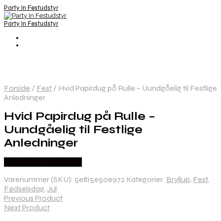
Party In Festudstyr
Party In Festudstyr
Forside
/
Fest
/
Hvid Papirdug på Rulle – Uundgåelig til Festlige
Anledninger
Hvid Papirdug på Rulle –
Uundgåelig til Festlige
Anledninger
Købes hos Festkassen
Varenummer (SKU):
5e815e50e972
Kategorier:
Bryllup
,
Fest
,
Fødselsdag
,
Jul
Previous Product
Next Product