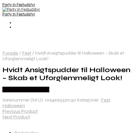
Party In Festudstyr
Party In Festudstyr
Forside
/
Fest
/
Hvidt Ansigtspudder til Halloween – Skab et
Uforglemmeligt Look!
Hvidt Ansigtspudder til Halloween
– Skab et Uforglemmeligt Look!
Købes hos Festkassen
Varenummer (SKU):
1094e9556030
Kategorier:
Fest
,
Halloween
Previous Product
Next Product
Beskrivelse