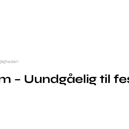
jligheder!
 – Uundgåelig til fest