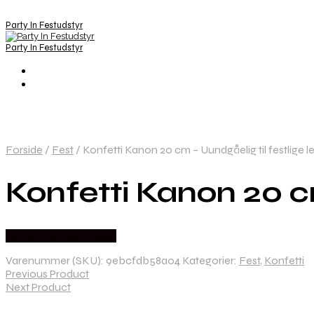
Party In Festudstyr
Party In Festudstyr
Forside
/
Fest
/
Konfetti Kanon 20 cm – Uundgåelig til festlige le
Konfetti Kanon 20 cm
Købes hos Festkassen
Varenummer (SKU):
9ebcfdb58a04
Kategorier:
Fest
,
Konfetti
Previous Product
Next Product