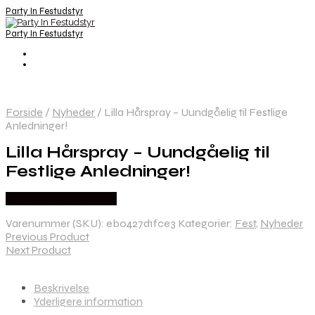
Party In Festudstyr
Party In Festudstyr
Forside
/
Nyheder
/
Lilla Hårspray – Uundgåelig til Festlige
Anledninger!
Lilla Hårspray – Uundgåelig til
Festlige Anledninger!
Købes hos Festkassen
Varenummer (SKU):
eb0427d1fce3
Kategorier:
Fest
,
Nyheder
Previous Product
Next Product
Beskrivelse
Yderligere information