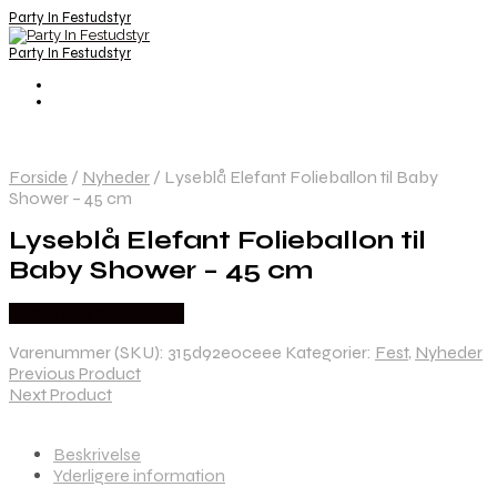
Party In Festudstyr
Party In Festudstyr
Forside
/
Nyheder
/
Lyseblå Elefant Folieballon til Baby
Shower – 45 cm
Lyseblå Elefant Folieballon til
Baby Shower – 45 cm
Købes hos Festkassen
Varenummer (SKU):
315d92e0ceee
Kategorier:
Fest
,
Nyheder
Previous Product
Next Product
Beskrivelse
Yderligere information