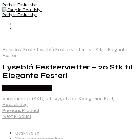
Party In Festudstyr
Party In Festudstyr
Forside
/
Fest
/
Lyseblå Festservietter – 20 Stk til Elegante
Fester!
Lyseblå Festservietter – 20 Stk til
Elegante Fester!
Købes hos Festkassen
Varenummer (SKU):
ef09790f4b1d
Kategorier:
Fest
,
Fødselsdag
Previous Product
Next Product
Beskrivelse
Yderligere information