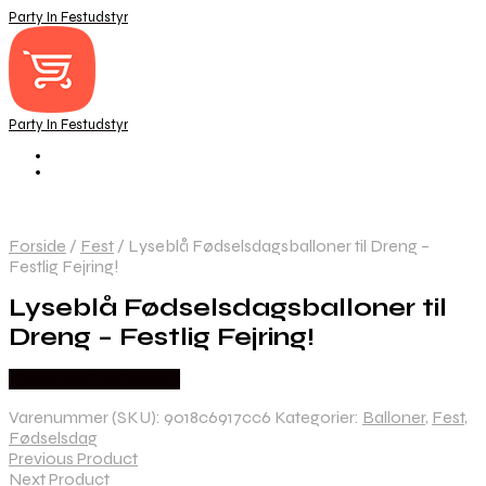
Party In Festudstyr
Party In Festudstyr
Forside
/
Fest
/
Lyseblå Fødselsdagsballoner til Dreng –
Festlig Fejring!
Lyseblå Fødselsdagsballoner til
Dreng – Festlig Fejring!
Købes hos Festkassen
Varenummer (SKU):
9018c6917cc6
Kategorier:
Balloner
,
Fest
,
Fødselsdag
Previous Product
Next Product