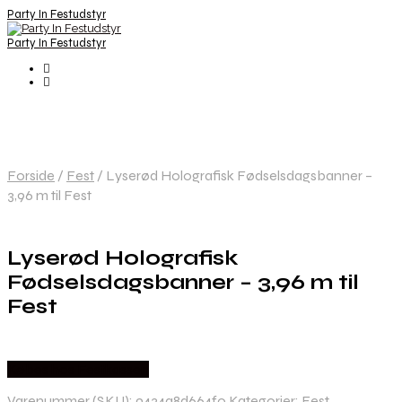
Party In Festudstyr
Party In Festudstyr
Forside
/
Fest
/
Lyserød Holografisk Fødselsdagsbanner –
3,96 m til Fest
Lyserød Holografisk
Fødselsdagsbanner – 3,96 m til
Fest
Købes hos Festkassen
Varenummer (SKU):
9434a8d664f0
Kategorier:
Fest
,