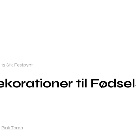
12 Stk Festpynt
rationer til Fødsel
,
Pink Tema