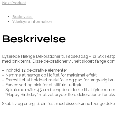
Next Product
Beskrivelse
Yderligere information
Beskrivelse
Lyserøde Hænge Dekorationer til Fødselsdag – 12 Stk Festpyn
med pink tema. Disse dekorationer vil helt sikkert fange
– Indhold: 12 dekorative elementer
– Nemme at hænge op i loftet for maksimal effekt
– Fremstillet af holdbart metalfolie og pap for langvarig br
– Farver: sort og pink for et stilfuldt udtryk
– Spiralerne måler 45 cm i længden, ideelle til at fylde rum
– “Happy Birthday” motivet pryder flere dekorationer for eks
Skab liv og energi til din fest med disse skønne hænge dekor