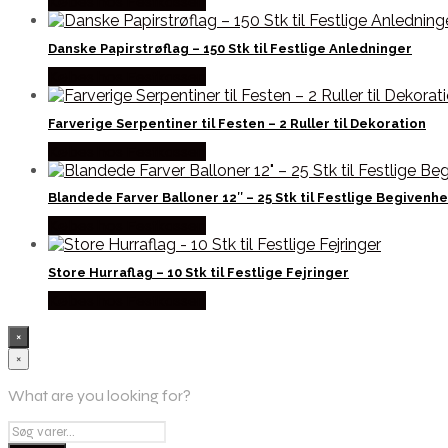
Købes hos Festkassen
Danske Papirstrøflag – 150 Stk til Festlige Anledninger
Købes hos Festkassen
Farverige Serpentiner til Festen – 2 Ruller til Dekoration
Købes hos Festkassen
Blandede Farver Balloner 12″ – 25 Stk til Festlige Begivenh
Købes hos Festkassen
Store Hurraflag – 10 Stk til Festlige Fejringer
Købes hos Festkassen
×
×
What are you looking for?