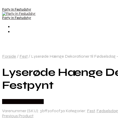
Party In Festudstyr
Party In Festudstyr
Forside
/
Fest
/
Lyserøde Hænge Dekorationer til Fødselsdag – 
Lyserøde Hænge Deko
Festpynt
Købes hos Festkassen
Varenummer (SKU):
3bff20f0cf3a
Kategorier:
Fest
,
Fødselsdag
Previous Product