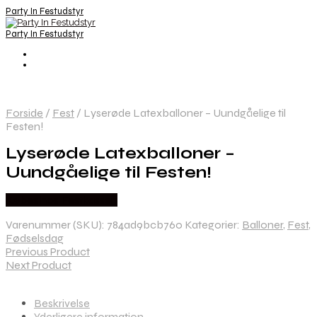
Party In Festudstyr
Party In Festudstyr
Forside
/
Fest
/
Lyserøde Latexballoner – Uundgåelige til
Festen!
Lyserøde Latexballoner –
Uundgåelige til Festen!
Købes hos Festkassen
Varenummer (SKU):
784ad9bcb760
Kategorier:
Balloner
,
Fest
,
Fødselsdag
Previous Product
Next Product
Beskrivelse
Yderligere information