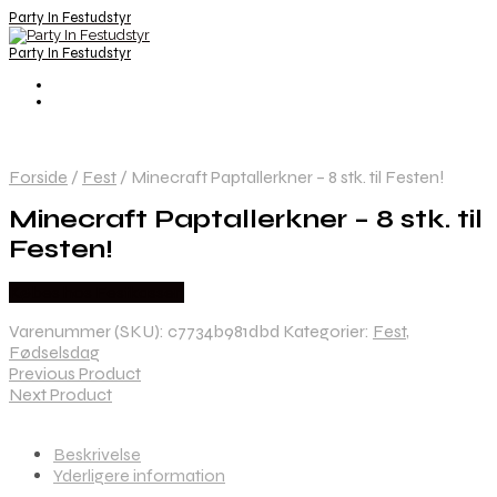
Party In Festudstyr
Party In Festudstyr
Forside
/
Fest
/
Minecraft Paptallerkner – 8 stk. til Festen!
Minecraft Paptallerkner – 8 stk. til
Festen!
Købes hos Festkassen
Varenummer (SKU):
c7734b981dbd
Kategorier:
Fest
,
Fødselsdag
Previous Product
Next Product
Beskrivelse
Yderligere information