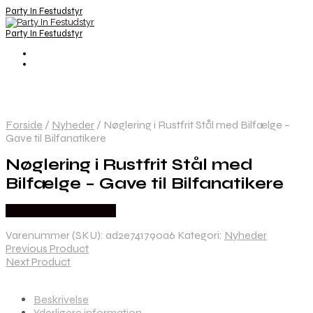
Party In Festudstyr
Party In Festudstyr
Forside
/
Nyheder
/
Nøglering i Rustfrit Stål med Bilfælge –
Gave til Bilfanatikere
Nøglering i Rustfrit Stål med
Bilfælge – Gave til Bilfanatikere
Købes hos Festkassen
Varenummer (SKU):
ad2e741790a6
Kategori:
Nyheder
Previous Product
Next Product
Beskrivelse
Yderligere information