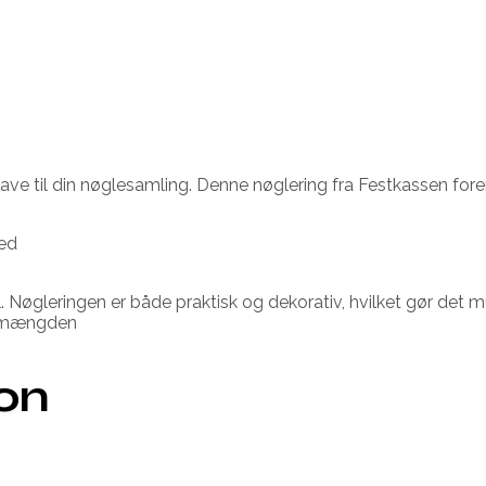
t-have til din nøglesamling. Denne nøglering fra Festkassen for
hed
leringen er både praktisk og dekorativ, hvilket gør det mulig
fra mængden
ion