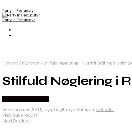
Party In Festudstyr
Party In Festudstyr
Forside
/
Nyheder
/
Stilfuld Nøglering i Rustfrit Stål med Unikt D
Stilfuld Nøglering i 
Købes hos Festkassen
Varenummer (SKU):
034fbe38bb3b
Kategori:
Nyheder
Previous Product
Next Product