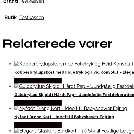
Brand
Festkassen
Butik
Festkassen
Relaterede varer
Kobberbryllupskort med Folietryk og Hvid Konvolut – Elegan
Købes hos Festkassen
Guldbryllup Skjold i Hårdt Pap – Uundgåelig Festdekoration
Købes hos Festkassen
Nyfødt Dreng Kort – Ideelt til Babyshower Fejring
Købes hos Festkassen