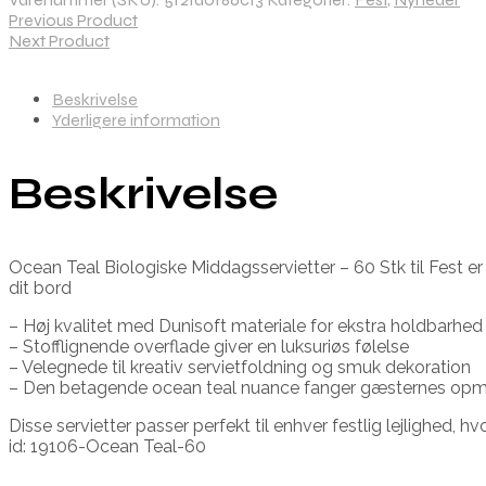
Previous Product
Next Product
Beskrivelse
Yderligere information
Beskrivelse
Ocean Teal Biologiske Middagsservietter – 60 Stk til Fest er 
dit bord
– Høj kvalitet med Dunisoft materiale for ekstra holdbarhed
– Stofflignende overflade giver en luksuriøs følelse
– Velegnede til kreativ servietfoldning og smuk dekoration
– Den betagende ocean teal nuance fanger gæsternes o
Disse servietter passer perfekt til enhver festlig lejlighe
id: 19106-Ocean Teal-60