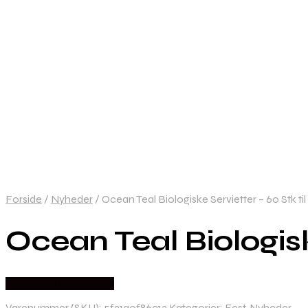
Forside
/
Nyheder
/
Ocean Teal Biologiske Servietter – 60 Stk til
Ocean Teal Biologiske
Købes hos Festkassen
Varenummer (SKU):
5f21a0f86c13
Kategorier:
Fest
,
Nyheder