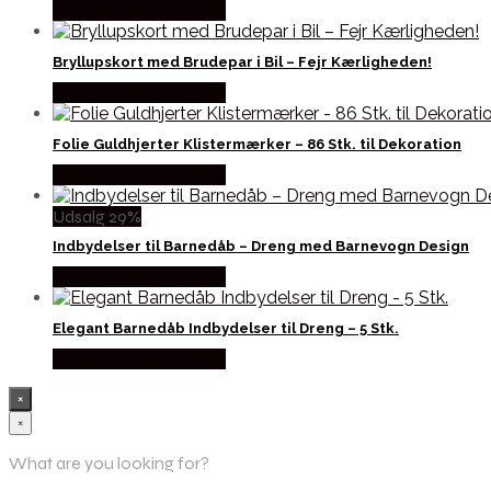
Købes hos Festkassen
Bryllupskort med Brudepar i Bil – Fejr Kærligheden!
Købes hos Festkassen
Folie Guldhjerter Klistermærker – 86 Stk. til Dekoration
Købes hos Festkassen
Udsalg 29%
Indbydelser til Barnedåb – Dreng med Barnevogn Design
Købes hos Festkassen
Elegant Barnedåb Indbydelser til Dreng – 5 Stk.
Købes hos Festkassen
×
×
What are you looking for?