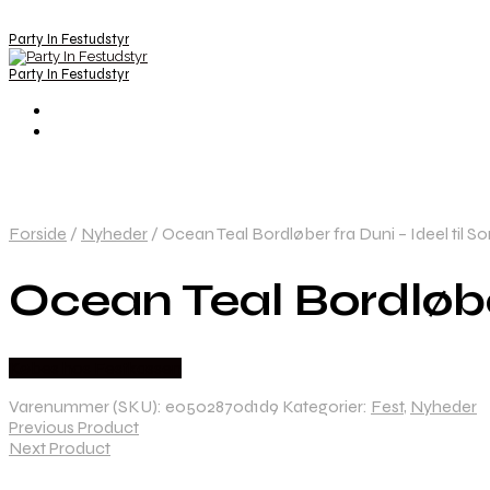
Party In Festudstyr
Party In Festudstyr
Forside
/
Nyheder
/
Ocean Teal Bordløber fra Duni – Ideel til 
Ocean Teal Bordløbe
Købes hos Festkassen
Varenummer (SKU):
e0502870d1d9
Kategorier:
Fest
,
Nyheder
Previous Product
Next Product