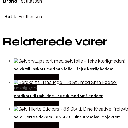
Brand
Festkassen
Butik
Festkassen
Relaterede varer
Sølvbryllupskort med sølvfolie – fejre kærligheden!
Købes hos Festkassen
Udsalg 50%
Bordkort til Dåb Pige – 10 Stk med Små Fødder
Købes hos Festkassen
Sølv Hjerte Stickers – 86 Stk til Dine Kreative Projekter!
Købes hos Festkassen