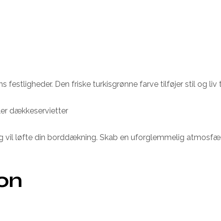
estligheder. Den friske turkisgrønne farve tilføjer stil og liv
ler dækkeservietter
vil løfte din borddækning. Skab en uforglemmelig atmosfære 
ion