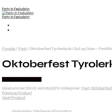
Party In Festudstyr
Party In Festudstyr
Forside
/
Fest
/
Oktoberfest Tyrolerkjole i Gul og Grøn – Festtil
Oktoberfest Tyrolerk
Købes hos Festkassen
Varenummer (SKU):
e6b785d3f111
Kategorier:
Fest
,
Oktoberfest
Previous Product
Next Product
Beskrivelse
Yderligere information