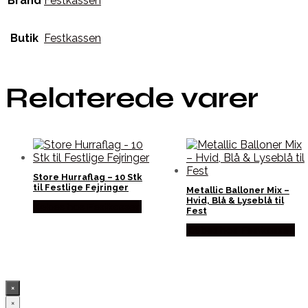
Brand
Festkassen
Butik
Festkassen
Relaterede varer
Store Hurraflag – 10 Stk
til Festlige Fejringer
Metallic Balloner Mix –
Hvid, Blå & Lyseblå til
Købes hos Festkassen
Fest
Købes hos Festkassen
×
×