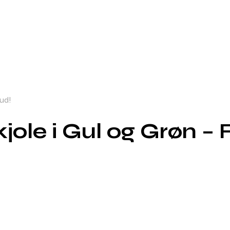
bud!
jole i Gul og Grøn – 