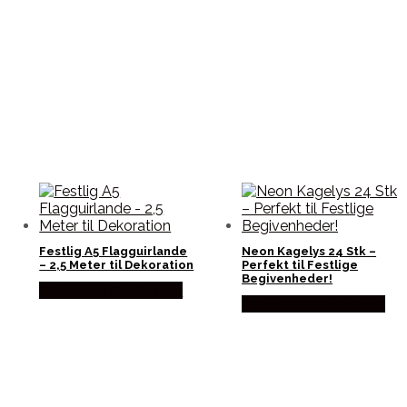
Festlig A5 Flagguirlande
Neon Kagelys 24 Stk –
– 2,5 Meter til Dekoration
Perfekt til Festlige
Begivenheder!
Købes hos Festkassen
Købes hos Festkassen