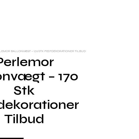
EMOR BALLONVÆGT – 170 STK FESTDEKORATIONER TILBUD
Perlemor
onvægt – 170
Stk
dekorationer
Tilbud