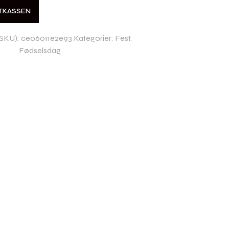
STKASSEN
SKU):
ce06011e2e93
Kategorier:
Fest
,
Fødselsdag