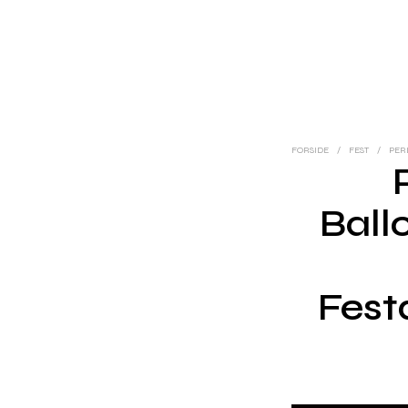
FORSIDE
/
FEST
/
PERL
Ball
Fest