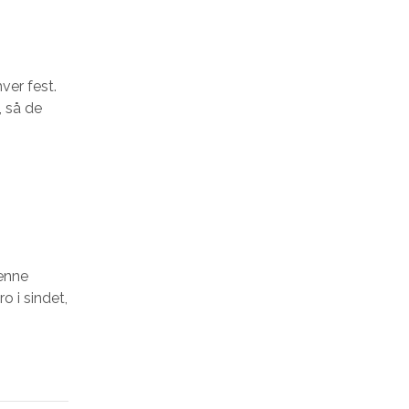
ver fest.
, så de
enne
 i sindet,
6