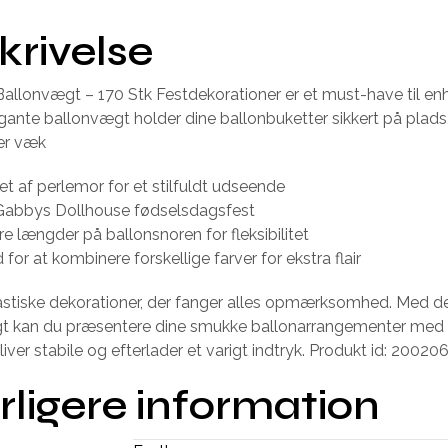
krivelse
allonvægt – 170 Stk Festdekorationer er et must-have til enh
ante ballonvægt holder dine ballonbuketter sikkert på plads
er væk
let af perlemor for et stilfuldt udseende
l Gabbys Dollhouse fødselsdagsfest
re længder på ballonsnoren for fleksibilitet
for at kombinere forskellige farver for ekstra flair
astiske dekorationer, der fanger alles opmærksomhed. Med d
t kan du præsentere dine smukke ballonarrangementer med ro
liver stabile og efterlader et varigt indtryk. Produkt id: 20020
rligere information