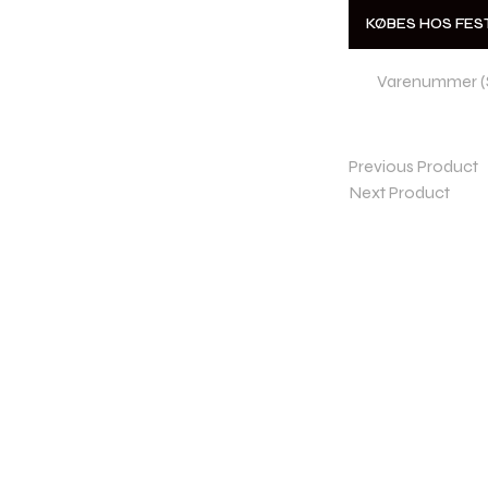
KØBES HOS FE
Varenummer (
Previous Product
Next Product