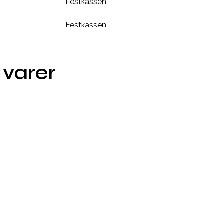
Festkassen
Festkassen
 varer