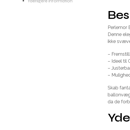
Yderligere information
Bes
Perlemor B
Denne eleg
ikke svæv
– Fremstil
– Ideel ti
– Justerba
– Mulighed 
Skab fant
ballonvæg
da de forb
Yde