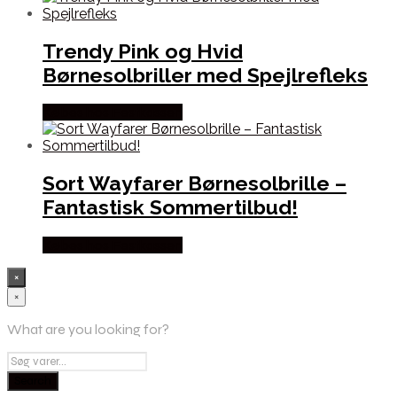
Trendy Pink og Hvid
Børnesolbriller med Spejlrefleks
Købes hos Festkassen
Sort Wayfarer Børnesolbrille –
Fantastisk Sommertilbud!
Købes hos Festkassen
×
×
What are you looking for?