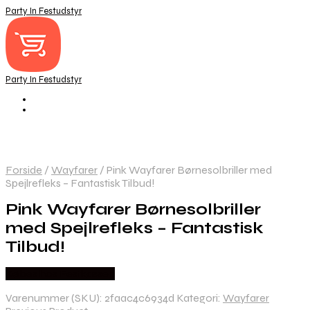
Party In Festudstyr
Party In Festudstyr
Forside
/
Wayfarer
/
Pink Wayfarer Børnesolbriller med
Spejlrefleks – Fantastisk Tilbud!
Pink Wayfarer Børnesolbriller
med Spejlrefleks – Fantastisk
Tilbud!
Købes hos Festkassen
Varenummer (SKU):
2faac4c6934d
Kategori:
Wayfarer