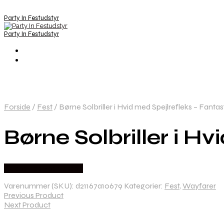
Party In Festudstyr
Party In Festudstyr
Forside
/
Fest
/
Børne Solbriller i Hvid med Spejlrefleks – Fantast
Børne Solbriller i Hv
Købes hos Festkassen
Varenummer (SKU):
d21167a10679
Kategorier:
Fest
,
Wayfarer
Previous Product
Next Product