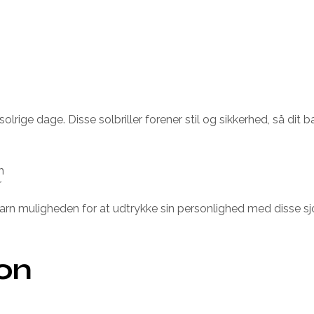
l solrige dage. Disse solbriller forener stil og sikkerhed, så d
m
r
t barn muligheden for at udtrykke sin personlighed med disse sj
ion