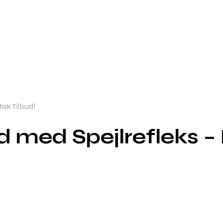
isk Tilbud!
id med Spejlrefleks –