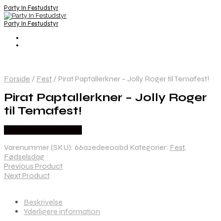
Party In Festudstyr
Party In Festudstyr
Forside
/
Fest
/
Pirat Paptallerkner – Jolly Roger til Temafest!
Pirat Paptallerkner – Jolly Roger
til Temafest!
Købes hos Festkassen
Varenummer (SKU):
66a2edee0abd
Kategorier:
Fest
,
Fødselsdag
Previous Product
Next Product
Beskrivelse
Yderligere information