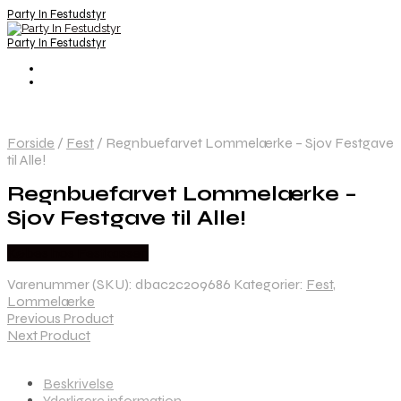
Party In Festudstyr
Party In Festudstyr
Forside
/
Fest
/
Regnbuefarvet Lommelærke – Sjov Festgave
til Alle!
Regnbuefarvet Lommelærke –
Sjov Festgave til Alle!
Købes hos Festkassen
Varenummer (SKU):
dbac2c209686
Kategorier:
Fest
,
Lommelærke
Previous Product
Next Product
Beskrivelse
Yderligere information