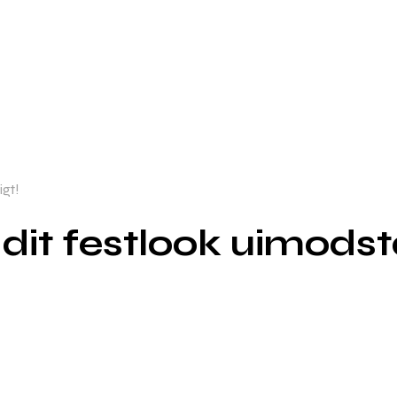
igt!
dit festlook uimodstå