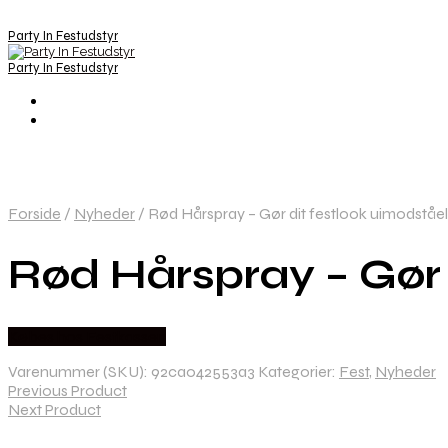
Party In Festudstyr
Party In Festudstyr
Forside
/
Nyheder
/
Rød Hårspray – Gør dit festlook uimodståel
Rød Hårspray – Gør 
Købes hos Festkassen
Varenummer (SKU):
92ca042553a3
Kategorier:
Fest
,
Nyheder
Previous Product
Next Product