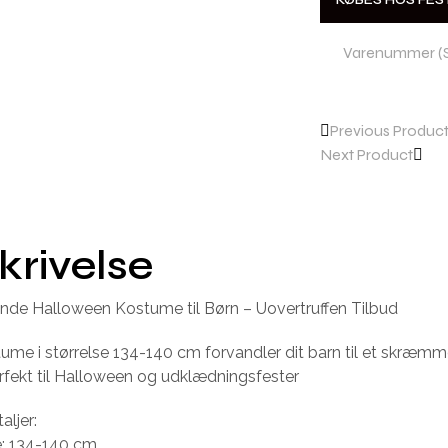
KØBES HOS FE
Varenummer (
Previous Produc
Next Product
krivelse
e Halloween Kostume til Børn – Uovertruffen Tilbud
ume i størrelse 134-140 cm forvandler dit barn til et skræm
fekt til Halloween og udklædningsfester
aljer:
e: 134-140 cm