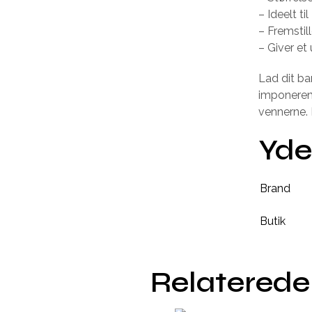
– Ideelt t
– Fremstil
– Giver et
Lad dit ba
imponerend
vennerne. D
Yde
Brand
Butik
Relaterede