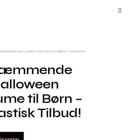
ÆMMENDE HALLOWEEN KOSTUME TIL BØRN – FANTASTISK
ræmmende
alloween
me til Børn –
stisk Tilbud!