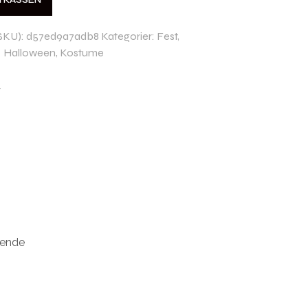
STKASSEN
SKU):
d57ed9a7adb8
Kategorier:
Fest
,
Halloween
,
Kostume
t
mende