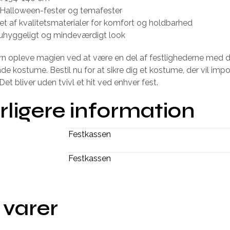
il Halloween-fester og temafester
let af kvalitetsmaterialer for komfort og holdbarhed
 uhyggeligt og mindeværdigt look
rn opleve magien ved at være en del af festlighederne med 
e kostume. Bestil nu for at sikre dig et kostume, der vil imp
et bliver uden tvivl et hit ved enhver fest.
rligere information
Festkassen
Festkassen
 varer