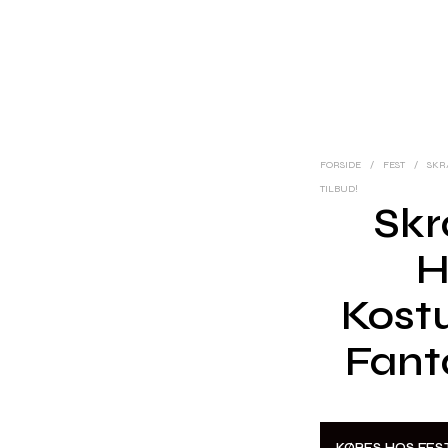
FORSIDE
/
FEST
/
SKR
TILBUD!
Sk
H
Kostu
Fanta