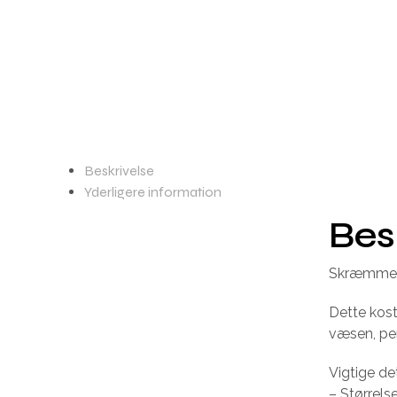
Beskrivelse
Yderligere information
Bes
Skræmmend
Dette kost
væsen, per
Vigtige det
– Størrels