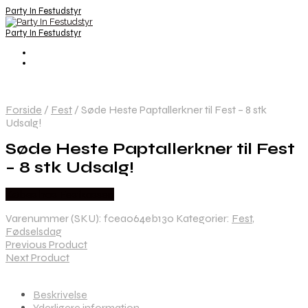
Party In Festudstyr
Party In Festudstyr
Forside
/
Fest
/
Søde Heste Paptallerkner til Fest – 8 stk
Udsalg!
Søde Heste Paptallerkner til Fest
– 8 stk Udsalg!
Købes hos Festkassen
Varenummer (SKU):
fcea064eb130
Kategorier:
Fest
,
Fødselsdag
Previous Product
Next Product
Beskrivelse
Yderligere information