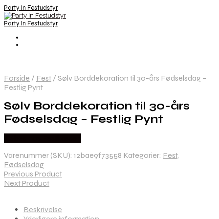
Party In Festudstyr
Party In Festudstyr
Forside
/
Fest
/
Sølv Borddekoration til 30-års Fødselsdag –
Festlig Pynt
Sølv Borddekoration til 30-års
Fødselsdag – Festlig Pynt
Købes hos Festkassen
Varenummer (SKU):
12bae9f73558
Kategorier:
Fest
,
Fødselsdag
Previous Product
Next Product
Beskrivelse
Yderligere information