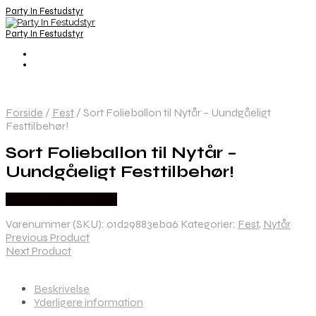
Party In Festudstyr
Party In Festudstyr
Forside
/
Fest
/
Sort Folieballon til Nytår – Uundgåeligt
Festtilbehør!
Sort Folieballon til Nytår –
Uundgåeligt Festtilbehør!
Købes hos Festkassen
Varenummer (SKU):
01d29883eba6
Kategorier:
Fest
,
Nytår
Previous Product
Next Product
Beskrivelse
Yderligere information