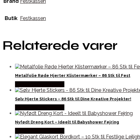
Brand
Festkassen
Butik
Festkassen
Relaterede varer
Metalfolie Røde Hjerter Klistermærker – 86 Stk til Fest
Købes hos Festkassen
Sølv Hjerte Stickers – 86 Stk til Dine Kreative Projekter!
Købes hos Festkassen
Nyfødt Dreng Kort – Ideelt til Babyshower Fejring
Købes hos Festkassen