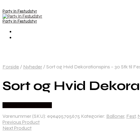
Party In Festudstyr
Party In Festudstyr
Forside
/
Nyheder
/
Sort og Hvid Dekorationspins – 30 Stk til Fe
Sort og Hvid Dekorat
Købes hos Festkassen
Varenummer (SKU):
e9e495795675
Kategorier:
Balloner
,
Fest
,
Previous Product
Next Product