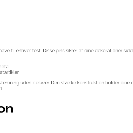
ve til enhver fest. Disse pins sikrer, at dine dekorationer sid
metal
tartikler
stemning uden besvær. Den stærke konstruktion holder dine d
81
ion