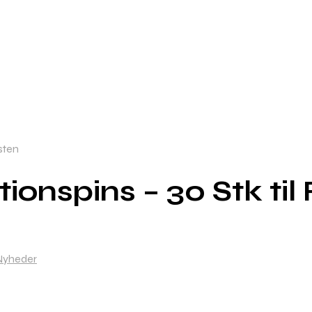
sten
ionspins – 30 Stk til
Nyheder