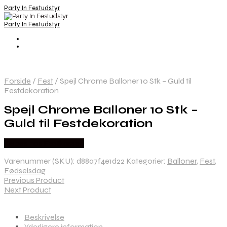
Party In Festudstyr
Party In Festudstyr
Forside
/
Fest
/
Spejl Chrome Balloner 10 Stk – Guld til
Festdekoration
Spejl Chrome Balloner 10 Stk –
Guld til Festdekoration
Købes hos Festkassen
Varenummer (SKU):
d88a7f4e1d22
Kategorier:
Balloner
,
Fest
,
Fødselsdag
Previous Product
Next Product
Beskrivelse
Yderligere information