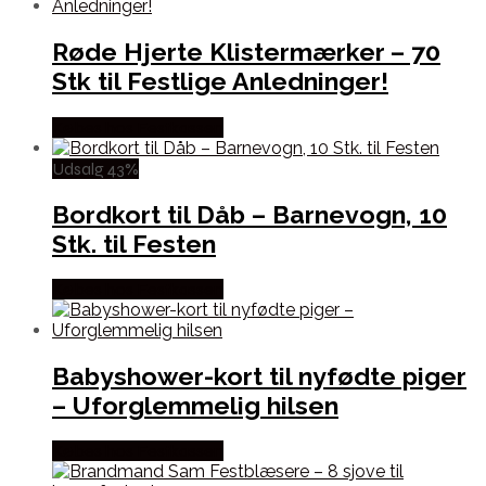
Røde Hjerte Klistermærker – 70
Stk til Festlige Anledninger!
Købes hos Festkassen
Udsalg 43%
Bordkort til Dåb – Barnevogn, 10
Stk. til Festen
Købes hos Festkassen
Babyshower-kort til nyfødte piger
– Uforglemmelig hilsen
Købes hos Festkassen