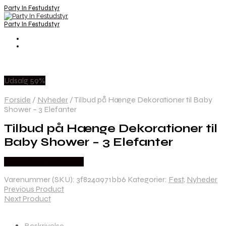
Party In Festudstyr
Party In Festudstyr
Udsalg 59%
Forside
/
Nyheder
/
Tilbud på Hænge Dekorationer til Baby
Shower – 3 Elefanter
Tilbud på Hænge Dekorationer til
Baby Shower – 3 Elefanter
Købes hos Festkassen
Varenummer (SKU):
3f824a971bb6
Kategorier:
Fest
,
Nyheder
Previous Product
Next Product
Beskrivelse