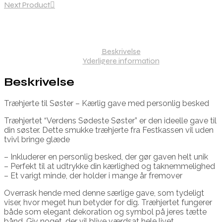
Next Product
Beskrivelse
Yderligere information
Beskrivelse
Træhjerte til Søster – Kærlig gave med personlig besked
Træhjertet “Verdens Sødeste Søster” er den ideelle gave til
din søster. Dette smukke træhjerte fra Festkassen vil uden
tvivl bringe glæde
– Inkluderer en personlig besked, der gør gaven helt unik
– Perfekt til at udtrykke din kærlighed og taknemmelighed
– Et varigt minde, der holder i mange år fremover
Overrask hende med denne særlige gave, som tydeligt
viser, hvor meget hun betyder for dig. Træhjertet fungerer
både som elegant dekoration og symbol på jeres tætte
bånd. Giv noget, der vil blive værdsat hele livet.