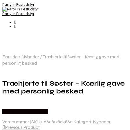
Party In Festudstyr
Party In Festudstyr
Forside
/
Nyheder
/
Træhjerte til Søster – Kærlig gave med
personlig besked
Træhjerte til Søster – Kærlig gave
med personlig besked
Købes hos Festkassen
Varenummer (SKU):
66e8128d486c
Kategori:
Nyheder
Previous Product