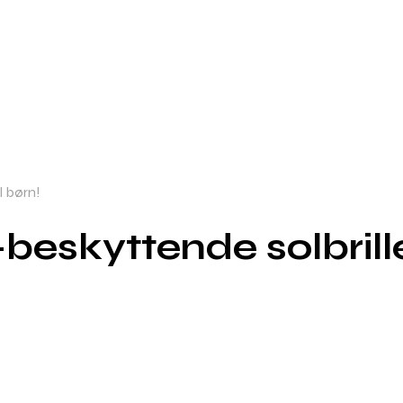
l børn!
eskyttende solbriller