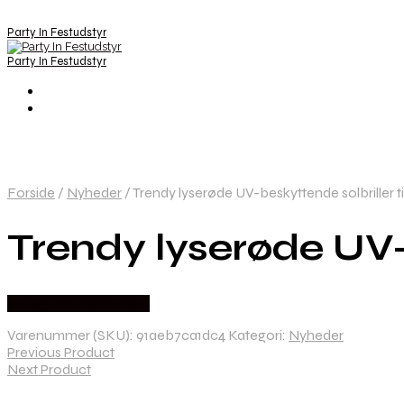
Party In Festudstyr
Party In Festudstyr
Forside
/
Nyheder
/
Trendy lyserøde UV-beskyttende solbriller ti
Trendy lyserøde UV-b
Købes hos Festkassen
Varenummer (SKU):
91aeb7ca1dc4
Kategori:
Nyheder
Previous Product
Next Product