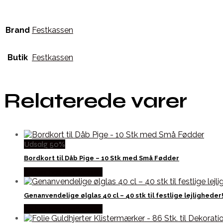
Brand
Festkassen
Butik
Festkassen
Relaterede varer
Udsalg 50%
Bordkort til Dåb Pige – 10 Stk med Små Fødder
Købes hos Festkassen
Genanvendelige ølglas 40 cl – 40 stk til festlige lejligheder
Købes hos Festkassen