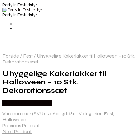
Party In Festudstyr
Party In Festudstyr
Forside
/
Fest
/
Uhyggelige Kakerlakker til Halloween – 10 Stk.
Dekorationssæt
Uhyggelige Kakerlakker til
Halloween – 10 Stk.
Dekorationssæt
Købes hos Festkassen
Varenummer (SKU):
706c031fd810
Kategorier:
Fest
,
Halloween
Previous Product
Next Product