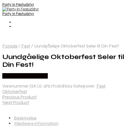
Party In Festudstyr
Party In Festudstyr
Forside
/
Fest
/
Uundgåelige Oktoberfest Seler til Din Fest!
Uundgåelige Oktoberfest Seler til
Din Fest!
Købes hos Festkassen
Varenummer (SKU):
9f67fcdc8b62
Kategorier:
Fest
,
Oktoberfest
Previous Product
Next Product
Beskrivelse
Yderligere information