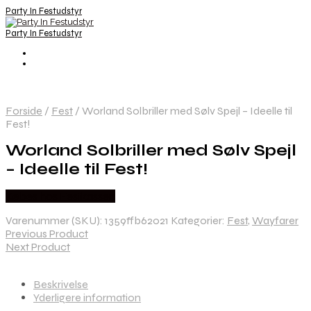
Party In Festudstyr
Party In Festudstyr
Forside
/
Fest
/
Worland Solbriller med Sølv Spejl – Ideelle til
Fest!
Worland Solbriller med Sølv Spejl
– Ideelle til Fest!
Købes hos Festkassen
Varenummer (SKU):
1359ffb62021
Kategorier:
Fest
,
Wayfarer
Previous Product
Next Product
Beskrivelse
Yderligere information