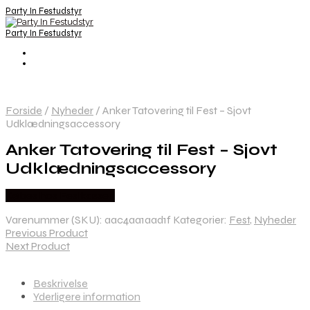
Party In Festudstyr
Party In Festudstyr
Forside
/
Nyheder
/
Anker Tatovering til Fest – Sjovt
Udklædningsaccessory
Anker Tatovering til Fest – Sjovt
Udklædningsaccessory
Købes hos Festkassen
Varenummer (SKU):
aac4aa1aad1f
Kategorier:
Fest
,
Nyheder
Previous Product
Next Product
Beskrivelse
Yderligere information