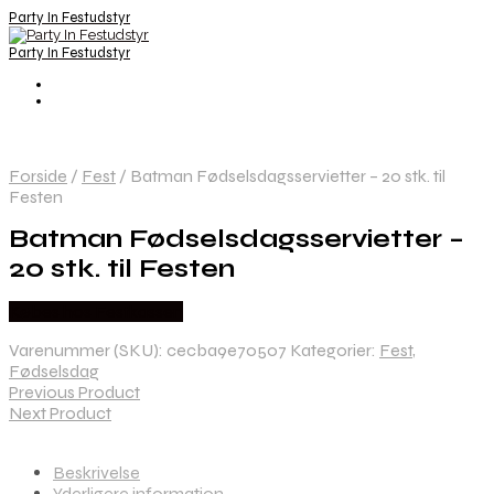
Party In Festudstyr
Party In Festudstyr
Forside
/
Fest
/
Batman Fødselsdagsservietter – 20 stk. til
Festen
Batman Fødselsdagsservietter –
20 stk. til Festen
Købes hos Festkassen
Varenummer (SKU):
cecba9e70507
Kategorier:
Fest
,
Fødselsdag
Previous Product
Next Product
Beskrivelse
Yderligere information