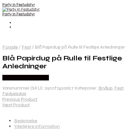
Party In Festudstyr
Party In Festudstyr
Forside
/
Fest
/
Blå Papirdug på Rulle til Festlige Anledninger
Blå Papirdug på Rulle til Festlige
Anledninger
Købes hos Festkassen
Varenummer (SKU):
29ccf742adc7
Kategorier:
Bryllup
,
Fest
,
Fødselsdag
Previous Product
Next Product
Beskrivelse
Yderligere information