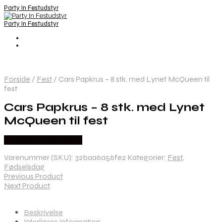
Party In Festudstyr
Party In Festudstyr
Forside
/
Fest
/
Cars Papkrus – 8 stk. med Lynet McQueen til
fest
Cars Papkrus – 8 stk. med Lynet
McQueen til fest
Købes hos Festkassen
Varenummer (SKU):
32baa6a56fe2
Kategorier:
Fest
,
Fødselsdag
Previous Product
Next Product
Beskrivelse
Yderligere information