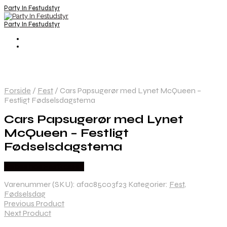
Party In Festudstyr
Party In Festudstyr
Forside
/
Fest
/
Cars Papsugerør med Lynet McQueen –
Festligt Fødselsdagstema
Cars Papsugerør med Lynet
McQueen – Festligt
Fødselsdagstema
Købes hos Festkassen
Varenummer (SKU):
afac85c03f23
Kategorier:
Fest
,
Fødselsdag
Previous Product
Next Product